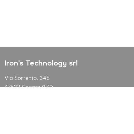
Iron's Technology srl
Via Sorrento, 345
47522 Cesena (FC)
Italia
+39 0547 1825170
+39 0547 1792061
info@ironstechnology.it